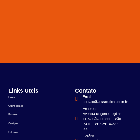
Links Úteis
Contato
Email
Home
contato@aessolutions.com.br
Quem Somos
Endereço
Avenida Regente Feijó nº
Produtos
1116 Anália Franco – São
Serviços
Paulo – SP CEP: 03342-
000
Soluções
Horário