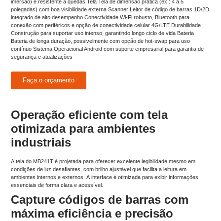
imersão) e resistente a quedas Tela Tela de dimensão prática (ex.: 4 a 5
polegadas) com boa visibilidade externa Scanner Leitor de código de barras 1D/2D
integrado de alto desempenho Conectividade Wi-Fi robusto, Bluetooth para
conexão com periféricos e opção de conectividade celular 4G/LTE Durabilidade
Construção para suportar uso intenso, garantindo longo ciclo de vida Bateria
Bateria de longa duração, possivelmente com opção de hot-swap para uso
contínuo Sistema Operacional Android com suporte empresarial para garantia de
segurança e atualizações
Faça o orçamento
Operação eficiente com tela
otimizada para ambientes
industriais
A tela do MB241T é projetada para oferecer excelente legibilidade mesmo em
condições de luz desafiantes, com brilho ajustável que facilita a leitura em
ambientes internos e externos. A interface é otimizada para exibir informações
essenciais de forma clara e acessível.
Capture códigos de barras com
máxima eficiência e precisão