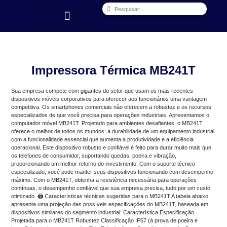
Quem Somos
Impressora Térmica MB241T
Sua empresa compete com gigantes do setor que usam os mais recentes
dispositivos móveis corporativos para oferecer aos funcionários uma vantagem
competitiva. Os smartphones comerciais não oferecem a robustez e os recursos
especializados de que você precisa para operações industriais. Apresentamos o
computador móvel MB241T. Projetado para ambientes desafiantes, o MB241T
oferece o melhor de todos os mundos: a durabilidade de um equipamento industrial
com a funcionalidade essencial que aumenta a produtividade e a eficiência
operacional. Este dispositivo robusto e confiável é feito para durar muito mais que
os telefones de consumidor, suportando quedas, poeira e vibração,
proporcionando um melhor retorno do investimento. Com o suporte técnico
especializado, você pode manter seus dispositivos funcionando com desempenho
máximo. Com o MB241T, obtenha a resistência necessária para operações
contínuas, o desempenho confiável que sua empresa precisa, tudo por um custo
otimizado. 🖨️ Características técnicas sugeridas para o MB241T A tabela abaixo
apresenta uma projeção das possíveis especificações do MB241T, baseada em
dispositivos similares do segmento industrial: Característica Especificação
Projetada para o MB241T Robustez Classificação IP67 (à prova de poeira e