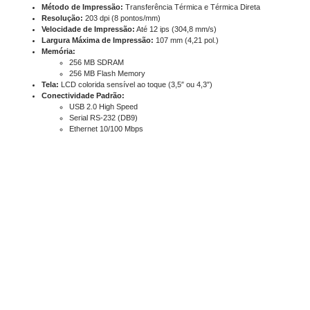
Método de Impressão:
Transferência Térmica e Térmica Direta
Resolução:
203 dpi (8 pontos/mm)
Velocidade de Impressão:
Até 12 ips (304,8 mm/s)
Largura Máxima de Impressão:
107 mm (4,21 pol.)
Memória:
256 MB SDRAM
256 MB Flash Memory
Tela:
LCD colorida sensível ao toque (3,5″ ou 4,3″)
Conectividade Padrão:
USB 2.0 High Speed
Serial RS-232 (DB9)
Ethernet 10/100 Mbps
USB Host
Conectividade Opcional:
Wi-Fi 802.11 a/b/g/n/ac
Bluetooth 5.0
Tecnologia RFID:
Pré-instalada e certificada
Suporte a UHF EPC Gen2 (ISO 18000-6C)
Capacidade de codificar e imprimir etiquetas RFID
Linguagens de Impressão:
TSPL-EZD
Compatível com EPL, ZPL, ZPL II, DPL
Recursos Especiais:
Porta de mídia dobrável (Bifold Door)
Mecanismo de impressão totalmente metálico
Sistema TSC Sense Care para monitoramento
Suporte a acessórios linerless, cortador e peel-off