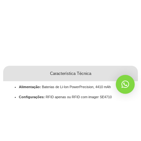
Característica Técnica
Alimentação:
Baterias de Li-Ion ​PowerPrecision, 4410 mAh
Configurações:
RFID apenas ou RFID com imager SE4710
Notificação:
LED e sinal audível
Entrada do usuário:
Gatilho, chave de 3 botões
Memória no modo de lote:
Armazena mais de 40.000 etiquetas de RFID,
500 códigos de barras