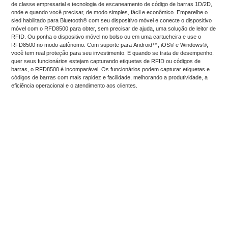
de classe empresarial e tecnologia de escaneamento de código de barras 1D/2D,
onde e quando você precisar, de modo simples, fácil e econômico. Emparelhe o
sled habilitado para Bluetooth® com seu dispositivo móvel e conecte o dispositivo
móvel com o RFD8500 para obter, sem precisar de ajuda, uma solução de leitor de
RFID. Ou ponha o dispositivo móvel no bolso ou em uma cartucheira e use o
RFD8500 no modo autônomo. Com suporte para Android™, iOS® e Windows®,
você tem real proteção para seu investimento. E quando se trata de desempenho,
quer seus funcionários estejam capturando etiquetas de RFID ou códigos de
barras, o RFD8500 é incomparável. Os funcionários podem capturar etiquetas e
códigos de barras com mais rapidez e facilidade, melhorando a produtividade, a
eficiência operacional e o atendimento aos clientes.